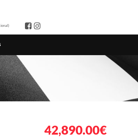
ional)
S
42,890.00€