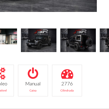
oleo
Manual
2776
tível
Caixa
Cilindrada