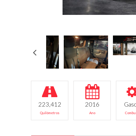
223,412
2016
Gas
Quilómetros
Ano
Combus