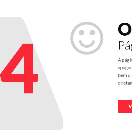
O
4
Pá
A pági
apagad
bem o e
direta
V