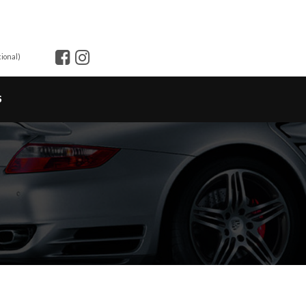
ional)
S