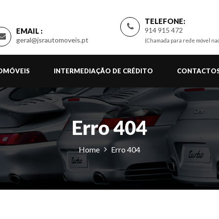
TELEFONE:
914 915 472
EMAIL :
geral@jsrautomoveis.pt
(Chamada para rede móvel nac
TOMÓVEIS
INTERMEDIAÇÃO DE CRÉDITO
CONTACTO
Erro 404
Home
Erro 404