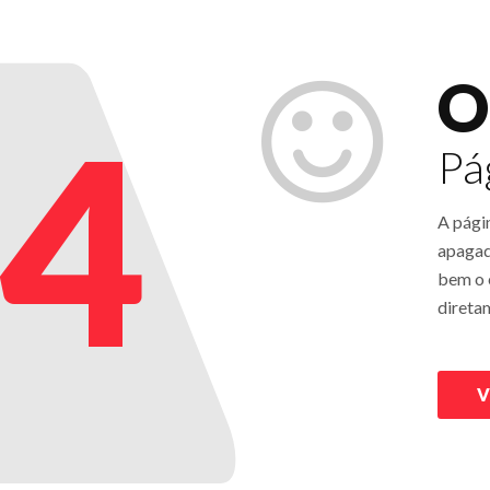
O
4
Pá
A pági
apagad
bem o e
direta
V