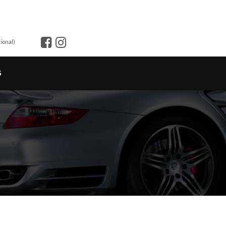
ional)
S