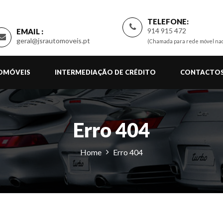
TELEFONE:
914 915 472
EMAIL :
geral@jsrautomoveis.pt
(Chamada para rede móvel nac
TOMÓVEIS
INTERMEDIAÇÃO DE CRÉDITO
CONTACTO
Erro 404
Home
Erro 404