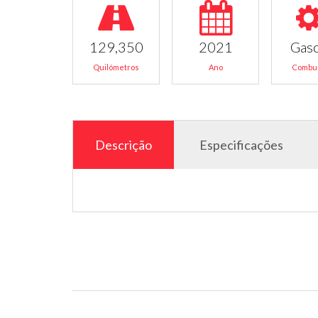
129,350
2021
Gas
Quilómetros
Ano
Combus
Descrição
Especificações