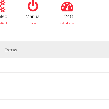
oleo
Manual
1248
tível
Caixa
Cilindrada
Extras