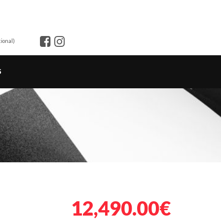
ional)
S
12,490.00€